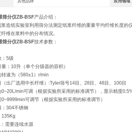
其他品牌
应用领域
筛分仪ZB-BSF
产品介绍：
制浆造纸实验室利用筛分法测定纸浆纤维的重量平均纤维长度的仪
度纤维在浆料中的分布情况。
筛分仪ZB-BSF
技术参数：
数：5级
器容量：10升（单个分级器的容积）
的转速为（580±1）r/min
目（出厂选用中长纤维）:Tyler筛号14目、28目、48目、100目
量为0~20L/min可调（根据实验所采用的标准调节），显示精度0.5
时间0~9999min可调节（根据实验所采用的标准调节）
料：304不锈钢
135Kg
况：需要连续水源