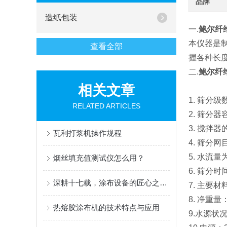
品牌
造纸包装
一.
鲍尔纤维
本仪器是
查看全部
握各种长
二.
鲍尔纤维
相关文章
1. 筛分级
RELATED ARTICLES
2. 筛分
3. 搅拌器
瓦利打浆机操作规程
4. 筛分网
5. 水流
烟丝填充值测试仪怎么用？
6. 筛分
深耕十七载，涂布设备的匠心之选 ——AT-TB-300C 多功能涂布试验机
7. 主要材
8. 净重量：
热熔胶涂布机的技术特点与应用
9.水源状