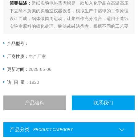
简要描述：
造纸实验电热蒸煮锅是一款加入化学品在高温高压
下去除木质素的实验室仪器设备，模拟生产中蒸球的工作原理
设计而成，锅体做圆周运动，让浆料作充分混合，适用于造纸
实验室原料的磺化处理、酸法或碱法烝煮，根据不同的工艺要
求可以得到预想的植物浆料，从而为生产过程制定蒸煮工艺提
供依据。也可用于其它工作压力不超过8Kg/cm2液体原料的蒸
产品型号：
煮、氧漂等实验。此外该蒸煮器还可用于为实验室其他设备提
厂商性质：
生产厂家
供热蒸汽。
更新时间：
2025-05-06
访 问 量：
1920
产品咨询
联系我们
产品分类
PRODUCT CATEGORY