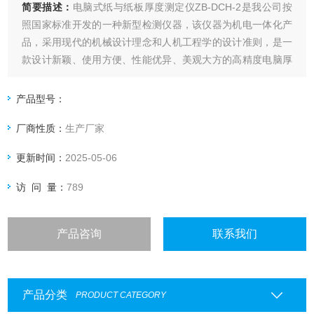
简要描述：
电脑式纸与纸板厚度测定仪ZB-DCH-2是我公司按
照国家标准开发的一种新型检测仪器，该仪器为机电一体化产
品，采用现代的机械设计理念和人机工程学的设计准则，是一
款设计新颖、使用方便、性能优异、美观大方的高精度电脑厚
度测定仪。电脑测控纸张厚度仪采用高精度位移传感器，仪器
具备测试、转换、显示、记忆、打印、数据处理功能，是造
产品型号：
纸、包装、科研及产品质量监督检验等行业和部门理想的试验
厂商性质：
生产厂家
设备。
更新时间：
2025-05-06
访 问 量：
789
产品咨询
联系我们
产品分类
PRODUCT CATEGORY