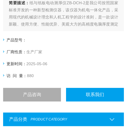
简要描述：
纸与纸板电动测厚仪ZB-DCH-2是我公司按照国家
标准开发的一种新型检测仪器，该仪器为机电一体化产品，采
用现代的机械设计理念和人机工程学的设计准则，是一款设计
新颖、使用方便、性能优异、美观大方的高精度电脑厚度测定
仪。电脑测控纸张厚度仪采用高精度位移传感器，仪器具备测
试、转换、显示、记忆、打印、数据处理功能，是造纸、包
产品型号：
装、科研及产品质量监督检验等行业和部门理想的试验设备。
厂商性质：
生产厂家
更新时间：
2025-05-06
访 问 量：
880
产品咨询
联系我们
产品分类
PRODUCT CATEGORY