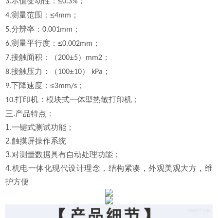
示值变动性：≤
；
3.
0.3%
测量范围：≤
；
4.
4mm
分辨率：
；
5.
0.001mm
测量平行度：≤
；
6.
0.002mm
接触面积：（
±
）
；
7.
200
5
mm2
接触压力：（
±
）
；
8.
100
10
kPa
下降速度：≤
；
9.
3mm/s
打印机：模块式一体型热敏打印机；
10.
三.产品特点：
1.一键式测试功能；
2.触摸屏操作系统
3.对测量数据具有自动处理功能；
4.机电一体化现代设计理念，结构紧凑，外观美观大方，维
护方便