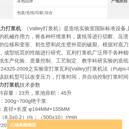
其他品牌
产地类别
包装/造纸/印刷,综合
瓦力打浆机
（Valley打浆机）是造纸实验室国际标准设
的机械作用力，将各种纤维浆料，废纸等进行切断、压溃
的位移和变形、初生壁和此生壁外层的破裂。根据对底刀
，成型纸页的性能进行研究。瓦利打浆机广泛用于各种植
生产化验、质量控制、工艺制定、教学科研实验的造纸实验设备。
4325-2009之实验室打浆瓦利(Valley)打浆机法（Pulps-labora
该款机型可以改变压力，打浆时间，并自动控制打浆时间
力打浆机
技术参数
浆料容量：23升，浆池容积：45升
：200g~700g绝干浆
：直径×长度 φ194MM×155MM
8.3±0.2）r/s；（500±10）r/min
：220V/1200W