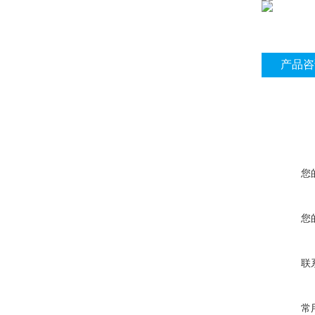
产品咨
您
您
联
常