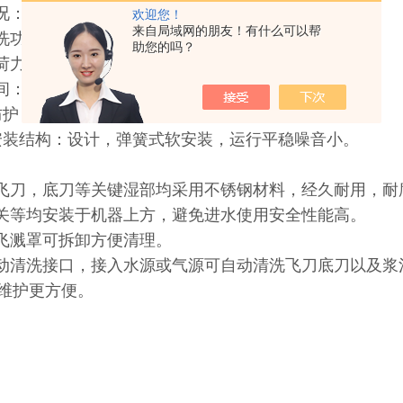
状况：间隙、连续水源均可
欢迎您！
来自局域网的朋友！有什么可以帮
清洗功能：有 带有底刀高压清洗功。
助您的吗？
负荷力：54±1N (加载力可以通过更换砝码改变）
间：1-999min (时间单位，秒，分钟，小时可切换）。
全防护：有，电器均安装在顶部，远离水源，水电分离
机安装结构：设计，弹簧式软安装，运行平稳噪音小。
点
，飞刀，底刀等关键湿部均采用不锈钢材料，经久耐用，耐
开关等均安装于机器上方，避免进水使用安全性能高。
防飞溅罩可拆卸方便清理。
自动清洗接口，接入水源或气源可自动清洗飞刀底刀以及
维护更方便。