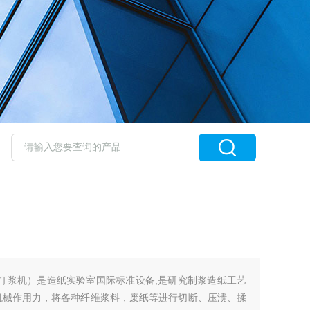
ey打浆机）是造纸实验室国际标准设备,是研究制浆造纸工艺
机械作用力，将各种纤维浆料，废纸等进行切断、压溃、揉