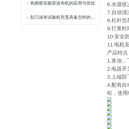
热熔胶实验室涂布机的应用与优化
6.水源
7.自动
刮刀涂布试验机究竟具备怎样的结构特点？
8.杠杆
9.打浆时
10.安
11.电
产品特
1.浆池
2.电器
3.上端
4.配有
松，使用