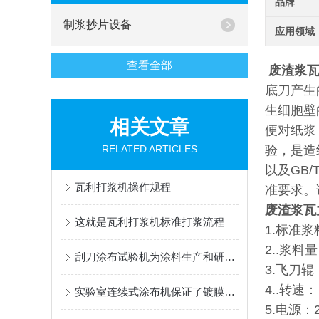
品牌
制浆抄片设备
应用领域
查看全部
废渣浆
底刀产生
生细胞壁
相关文章
便对纸浆
RELATED ARTICLES
验，是造纸
以及GB/T2
瓦利打浆机操作规程
准要求。
废渣浆瓦
这就是瓦利打浆机标准打浆流程
1.标准
2..浆料量
刮刀涂布试验机为涂料生产和研究提供了非常实用的工具
3.飞刀辊
4..转速：（
实验室连续式涂布机保证了镀膜的效果、均匀性和稳定性
5.电源