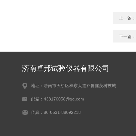
上一篇：
下一篇：
济南卓邦试验仪器有限公司
地址：济南市天桥区梓东大道齐鲁鑫茂科技城
邮箱：438176058@qq.com
传真：86-0531-88092218