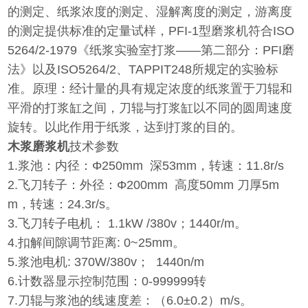
的测定、纸浆浓度的测定、湿解离度的测定，游离度
的测定提供标准的定量试样，PFI-1型磨浆机符合ISO
5264/2-1979《纸浆实验室打浆——第二部分：PFI磨
法》以及ISO5264/2、TAPPIT248所规定的实验标
准。原理：经计量的具有规定浓度的纸浆置于刀辊和
平滑的打浆缸之间，刀辊与打浆缸以不同的圆周速度
旋转。以此作用于纸浆，达到打浆的目的。
木浆磨浆机
技术参数
1.浆池：内径：Φ250mm 深53mm，转速：11.8r/s
2.飞刀转子：外径：Φ200mm 高度50mm 刀厚5m
m，转速：24.3r/s。
3.飞刀转子电机： 1.1kW /380v；1440r/m。
4.扣解间隙调节距离: 0~25mm。
5.浆池电机: 370W/380v； 1440n/m
6.计数器显示控制范围：0-999999转
7.刀辊与浆池的线速度差：（6.0±0.2）m/s。