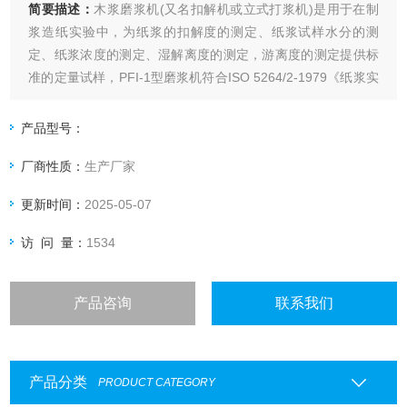
简要描述：
木浆磨浆机(又名扣解机或立式打浆机)是用于在制
浆造纸实验中，为纸浆的扣解度的测定、纸浆试样水分的测
定、纸浆浓度的测定、湿解离度的测定，游离度的测定提供标
准的定量试样，PFI-1型磨浆机符合ISO 5264/2-1979《纸浆实
验室打浆——第二部分：PFI磨法》以及ISO5264/2、
TAPPIT248所规定的实验标准。
产品型号：
厂商性质：
生产厂家
更新时间：
2025-05-07
访 问 量：
1534
产品咨询
联系我们
产品分类
PRODUCT CATEGORY