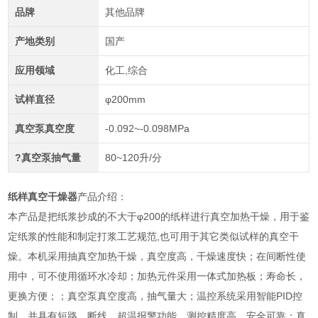
品牌
其他品牌
产地类别
国产
应用领域
化工,综合
试样直径
φ200mm
真空泵真空度
-0.092~-0.098MPa
?真空泵抽气量
80~120升/分
纸样真空干燥器
产品介绍：
本产品是把纸浆抄成的不大于φ200的纸样进行真空加热干燥，用于鉴
定纸浆的性能和制定打浆工艺规范,也可用于其它类似试样的真空干
燥。本机采用抽真空加热干燥，真空度高，干燥速度快；在间断性使
用中，可不使用循环水冷却；加热元件采用一体式加热板；寿命长，
更换方便；；真空泵真空度高，抽气量大；温控系统采用智能PID控
制，并具有短路、断线、超温报警功能，测控精度高，安全可靠；真