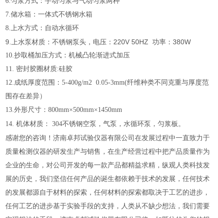
6
.
匀浆方式：手动匀浆与气动匀浆两种
7
.
储水箱：一体式不锈钢水箱
8
.
上水方式：自动水循环
9.上水泵材质：不锈钢泵头，电压：220V 50HZ 功率：380W
10
.
抄取桶加压方式：机械凸轮渐进式加压
11
.
密封胶圈材质
:硅胶
1
2.
成纸厚度范围：
5
-
4
00g/m2 0.05-3mm(纤维种类不同克重与厚度范
围存在差异）
1
3
.外形尺寸：
800mm
×
500
mm×1
450
mm
空泵，气泵，水循环泵，匀浆板。
1
4
.
机体材质：
304不锈钢
感谢您的咨询！济南卓邦试验仪器有限公司在发展过程中一直致力于
质量检测仪器的研发生产与销售，在生产经营过程中把产品质量作为
企业的生命，对公司开发的每一款产品都精益求精，
纵观人类科技发
展的历史，我们坚信任何产品的诞生都依赖于技术的发展，任何技术
的发展都源自于材料的探索，任何材料的探索都取决于工艺的进步，
任何工艺的进步基于实验手段的支持，人类从不缺少想法，我们需要