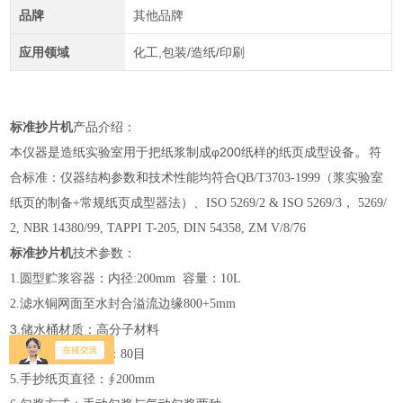
品牌
其他品牌
应用领域
化工,包装/造纸/印刷
标准抄片机
产品介绍：
。
本仪器是造纸实验室用于把纸浆制成φ200纸样的纸页成型设备
符
合标准：
仪器结构参数和技术性能均符合QB/T3703-1999（浆实验室
纸页的制备+常规纸页成型器法）、ISO 5269/2 & ISO 5269/3， 5269/
2, NBR 14380/99, TAPPI T-205, DIN 54358, ZM V/8/76
标准抄片机
技术参数：
1.圆型贮浆容器：内径:200mm 容量：10L
2.
滤水铜网面至水封合溢流边缘
800+5mm
3.储水桶材质：高分子材料
4
.滤水铜网压孔为
：
80
目
5
.手抄纸页直径：∮200mm