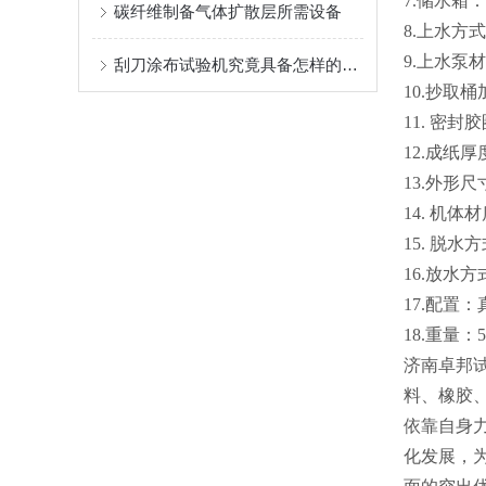
7
.
储水箱：
碳纤维制备气体扩散层所需设备
8
.
上水方式
9.上水泵材
刮刀涂布试验机究竟具备怎样的结构特点？
10
.
抄取桶
11
.
密封胶
1
2.
成纸厚
1
3
.外形尺
1
4
.
机体材
1
5
.
脱水方
16.放水
17.配置
18.重量：5
济南卓邦
料、橡胶
依靠自身
化发展，