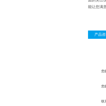
面的突出
能让您满
产品咨
您
您
联