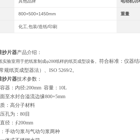
其他品牌
电动机功
800×500×1450mm
重量
化工,包装/造纸/印刷
纤维抄片器
产品
介绍：
符合标准：
仪器结
纸实验室用于把纸浆制成
φ200纸样的纸页成型设备。
+常规纸页成型器法）
、
ISO 5269/2。
纤维抄片器
技术参数：
容器
：
内径
:
200mm
容量：10L
面至水封合溢流边缘800+5mm
材质：高分子材料
网压孔为
：
80
目
直径：∮200mm
：手动匀浆与气动匀浆两种