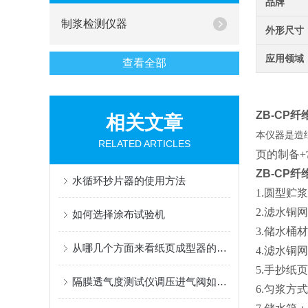
品牌
制浆检测仪器
外形尺寸
应用领域
查看全部
ZB-CP
相关文章
本仪器是造
RELATED ARTICLES
页的制备
ZB-CP
水循环抄片器的使用方法
1.
圆型贮浆
2.
滤水铜网
如何选择涂布试验机
3.储水桶
从哪几个方面来看纸页成型器的稳定性
4
.滤水铜
5.手抄纸页
隔膜透气度测试仪调压进气阀如何精准调节？
6
.
匀浆方式