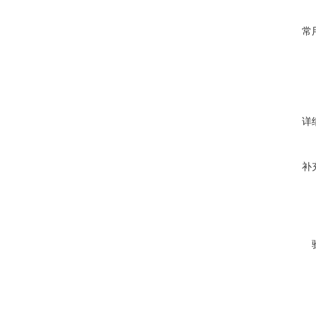
常
详
补