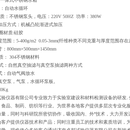
一体式不锈钢水箱
：自动水循环
质：不锈钢泵头，电压：220V 50HZ 功率：380W
加压方式：机械凸轮渐进式加压
圈材质:硅胶
度范围：
5
-
4
00g/m2 0.05-3mm(纤维种类不同克重与厚度范围存
寸：
800mm
×
500
mm×1
450
mm
质：
304不锈钢材料
式：自然真空抽滤与真空泵抽滤两种方式
方式：自动气阀放水
：真空泵，气泵，水循环泵板。
0Kg
试验仪器有限公司专业致力于实验室建设和材料检测设备的研发. 
、食品、制药、纺织等行业。为世界各地客户提供多层次专业化
力量，同时与科研院所密切协作，吸收国内、外*技术，大力开发
为客户提供仪器技术和产品；同时注重员工的技术和素质培训，为