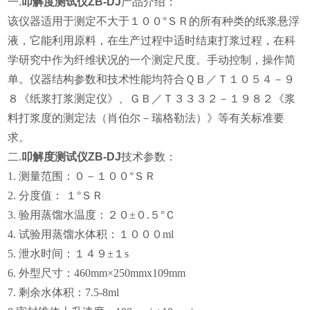
一.
叩解度测试仪ZB-DJ
产品介绍：
该仪器适用于测定不大于１００
°ＳＲ的所有种类的纸浆悬浮
液，它能利用原料，在生产过程中适时结束打浆过程，在科
学研究中作为纤维状况的一个测定尺度。手动控制，操作简
单。仪器结构参数和技术性能均符合ＱＢ／Ｔ１０５４－９
８《纸浆打浆测定仪》、ＧＢ／Ｔ３３３２－１９８２《浆
料打浆度的测定法（肖伯尔－瑞格勒法）》等有关标准要
求。
二.
叩解度测试仪ZB-DJ
技术参数：
1. 测量范围：０－１００°ＳＲ
2. 分度值： １°ＳＲ
3. 验用蒸馏水温度：２０±０.５°Ｃ
4. 试验用蒸馏水体积：１０００ml
5. 泄水时间：１４９±１s
6. 外型尺寸：
460
mm×
250
mm
x109mm
7. 剩余水体积：7.5-8ml