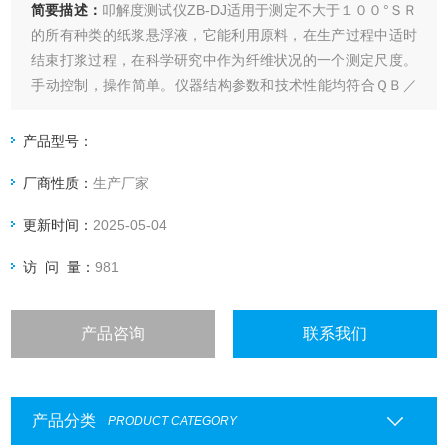
简要描述：
叩解度测试仪ZB-DJ适用于测定不大于１００°ＳＲ
的所有种类的纸浆悬浮液，它能利用原料，在生产过程中适时
结束打浆过程，在科学研究中作为纤维状况的一个测定尺度。
手动控制，操作简单。仪器结构参数和技术性能均符合ＱＢ／
Ｔ１０５４－９８《纸浆打浆测定仪》、ＧＢ／Ｔ３３３２－
１９８２《浆料打浆度的测定法（肖伯尔－瑞格勒法）》等有
产品型号：
关标准要求。
厂商性质：
生产厂家
更新时间：
2025-05-04
访 问 量：
981
产品咨询
联系我们
产品分类
PRODUCT CATEGORY