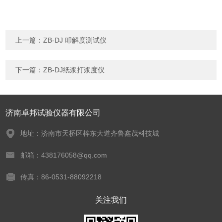
上一篇：
ZB-DJ 叩解度测试仪
下一篇：
ZB-DJ纸浆打浆度仪
济南卓邦试验仪器有限公司
地址：济南市天桥区梓东大道齐鲁鑫茂科技城
邮箱：438176058@qq.com
传真：86-0531-88092218
关注我们