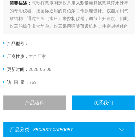
简要描述：
气动打浆度测定仪是用来测量稀释纸浆悬浮水速率
的专用仪器。按国际通用的肖伯尔工作原理设计。仪器采用气
缸结构，通过气压（水压）来控制仪器，调节上升速度。因此
仪器的操作非常简单。仪器采用弹簧预紧机构，使密封锤体的
橡胶密封圈同滤水筒的底部紧密结合，增加了密封锤体的密封
性。ISO 5267-1《纸浆—滤水性能的测定—第1部分：肖伯尔
产品型号：
—瑞格勒法》GB/T 3332《纸浆 打浆度的测定（肖伯尔—瑞格
厂商性质：
生产厂家
勒法
更新时间：
2025-05-05
访 问 量：
759
产品咨询
联系我们
产品分类
PRODUCT CATEGORY