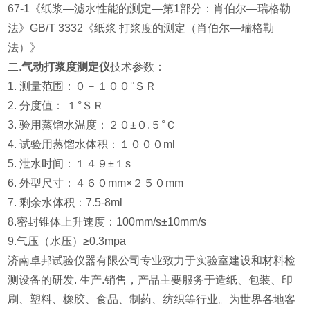
67-1《纸浆—滤水性能的测定—第1部分：肖伯尔—瑞格勒
法》GB/T 3332《纸浆 打浆度的测定（肖伯尔—瑞格勒
法）》
二.
气动打浆度测定仪
技术参数：
1. 测量范围：０－１００°ＳＲ
2. 分度值： １°ＳＲ
3. 验用蒸馏水温度：２０±０.５°Ｃ
4. 试验用蒸馏水体积：１０００ml
5. 泄水时间：１４９±１s
6. 外型尺寸：４６０mm×２５０mm
7. 剩余水体积：7.5-8ml
8.密封锥体上升速度：100mm/s±10mm/s
9.气压（水压）≥0.3mpa
济南卓邦试验仪器有限公司专业致力于实验室建设和材料检
测设备的研发. 生产.销售，产品主要服务于造纸、包装、印
刷、塑料、橡胶、食品、制药、纺织等行业。为世界各地客