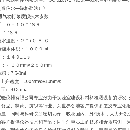
了密封锤体的密封性。ISO 5267-1《纸浆—滤水性能的测定—第
（肖伯尔—瑞格勒法）》
用气动打浆度仪
技术参数：
范围：０－１００°ＳＲ
： １°ＳＲ
蒸馏水温度：２０±０.５°Ｃ
用蒸馏水体积：１０００ml
时间：１４９±１s
尺寸：４６０mm×２５０mm
余水体积：7.5-8ml
上升速度：100mm/s±10mm/s
压）≥0.3mpa
试验仪器有限公司专业致力于实验室建设和材料检测设备的研发. 
、食品、制药、纺织等行业。为世界各地客户提供多层次专业化
力量，同时与科研院所密切协作，吸收国内、外*技术，大力开发
为客户提供仪器技术和产品；同时注重员工的技术和素质培训，为