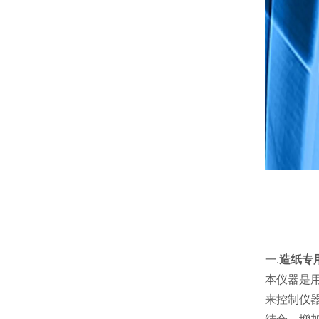
一.
造纸专
本仪器是
来控制仪