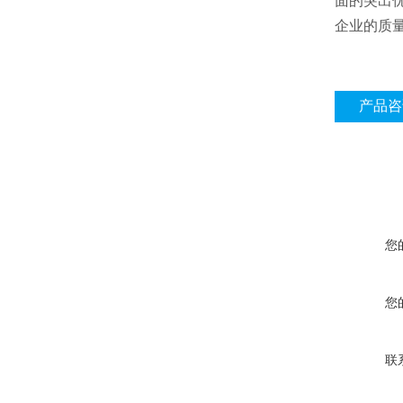
面的突出
企业的质
产品咨
您
您
联