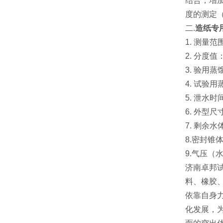
结合，增加
度的测定
二.
造纸专
1. 测量
2. 分度值
3. 验用
4. 试验
5. 泄水
6. 外型
7. 剩
8.密封锥体
9.气压（水
济南卓邦
料、橡胶
依靠自身
化发展，