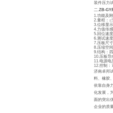
装件压力
二.
ZB-G
1.功能
2.
量程：≤5
3.位移显
4.力值传
5.回位速
6.测试速度：
7.压板尺寸
8.压缩空间:
9.结构：
10.压板
11.电源电压
12.控制
济南卓邦
料、橡胶
依靠自身
化发展，
面的突出
企业的质