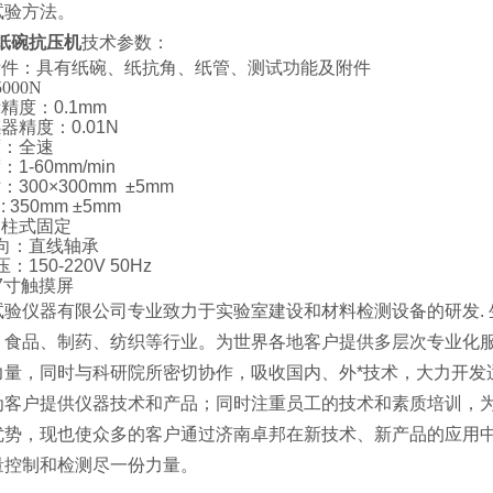
试验方法。
Y纸碗抗压机
技术参数：
及附件：具有纸碗、纸抗角、纸管、测试功能及附件
000N
示精度：0.1mm
感器精度：0.01N
度：全速
1-60mm/min
：300×300mm ±5mm
 350mm ±5mm
四柱式固定
导向：直线轴承
：150-220V 50Hz
：7寸触摸屏
试验仪器有限公司专业致力于实验室建设和材料检测设备的研发. 
、食品、制药、纺织等行业。为世界各地客户提供多层次专业化
力量，同时与科研院所密切协作，吸收国内、外*技术，大力开发
为客户提供仪器技术和产品；同时注重员工的技术和素质培训，为
优势，现也使众多的客户通过济南卓邦在新技术、新产品的应用
量控制和检测尽一份力量。