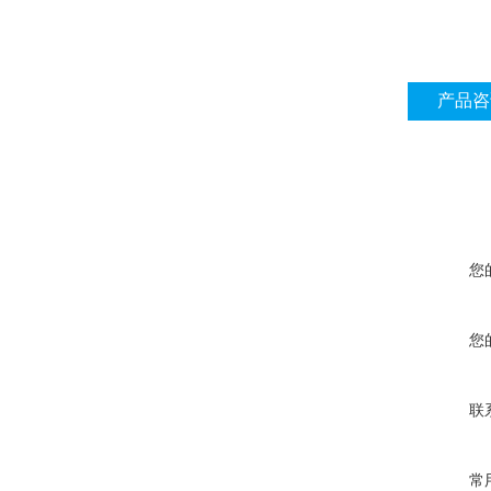
产品咨
您
您
联
常