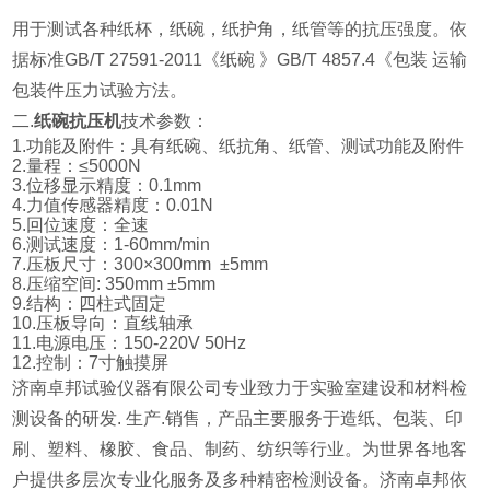
用于测试各种纸杯，纸碗，纸护角，纸管等的抗压强度。依
据标准GB/T 27591-2011《纸碗 》GB/T 4857.4《包装 运输
包装件压力试验方法。
二.
纸碗抗压机
技术参数：
1.功能及附件：具有纸碗、纸抗角、纸管、测试功能及附件
2.量程：≤5000N
3.位移显示精度：0.1mm
4.力值传感器精度：0.01N
5.回位速度：全速
6.测试速度：1-60mm/min
7.压板尺寸：300×300mm ±5mm
8.压缩空间: 350mm ±5mm
9.结构：四柱式固定
10.压板导向：直线轴承
11.电源电压：150-220V 50Hz
12.控制：7寸触摸屏
济南卓邦试验仪器有限公司专业致力于实验室建设和材料检
测设备的研发. 生产.销售，产品主要服务于造纸、包装、印
刷、塑料、橡胶、食品、制药、纺织等行业。为世界各地客
户提供多层次专业化服务及多种精密检测设备。济南卓邦依