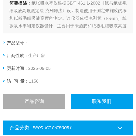
简要描述：
纸张吸水率仪根据GB/T 461.1-2002《纸与纸板毛
细吸液高度测定法-克列姆法》设计制造使用于测定未施胶的纸
和纸板毛细吸液高度的测定。该仪器依据克列姆（klemn）纸
张吸水率测定仪器设计，主要用于未施胶和纸板毛细吸液高度
的测定。（不适于10min毛细高度小于5mm的纸和纸板。）仪
器执行标准：QB/T1662《克列姆吸收性测定仪》，JJG（轻
产品型号：
工）55-90。
厂商性质：
生产厂家
更新时间：
2025-05-05
访 问 量：
1158
产品咨询
联系我们
产品分类
PRODUCT CATEGORY