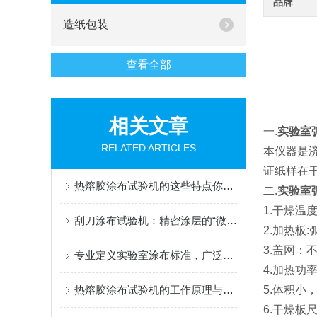
品牌
造纸包装
查看全部
相关文章
一.
实验室
RELATED ARTICLES
本仪器是
证纸样在
热熔胶涂布试验机的这些特点你都了解吗？
二.
实验室
1.干燥温
刮刀涂布试验机：精密涂层的“微米级裁缝”
2.加热板
3.盖网：
专业定义实验室涂布标准，广泛赋能材料创新研发
4.加热功率
热熔胶涂布试验机的工作原理与应用
5.体积
6.干燥板尺