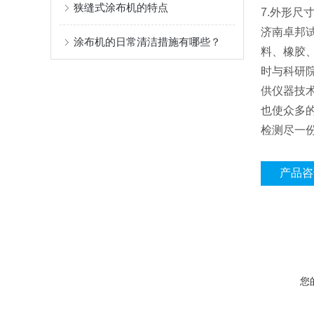
狭缝式涂布机的特点
7.外形尺寸
济南卓邦
涂布机的日常清洁措施有哪些？
料、橡胶
时与科研
供仪器技
也使众多
检测尽一
产品咨
您