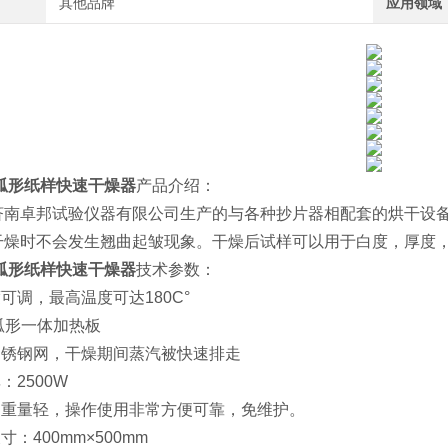
其他品牌
应用领域
弧形纸样快速干燥器
产品介绍：
济南卓邦试验仪器有限公司生产的与各种抄片器相配套的烘干设
干燥时不会发生翘曲起皱现象。干燥后试样可以用于白度，厚度
弧形纸样快速干燥器
技术参数：
度可调，最高温度可达180C°
:弧形一体加热板
不锈钢网，干燥期间蒸汽被快速排走
：2500W
小，重量轻，操作使用非常方便可靠，免维护。
寸：400mm×500mm