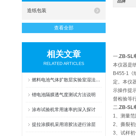
品牌
造纸包装
查看全部
相关文章
一.
ZB-S
RELATED ARTICLES
本仪器是纸
B455
燃料电池气体扩散层实验室湿法成型设备
定。本仪
示操作提
锂电池隔膜透气度测试方法说明
督检验等
二.
ZB-S
涂布试验机常用速率的深入探讨
1、测量范
提拉涂膜机采用溶胶法进行涂层
2、撕裂初始
3、试样初