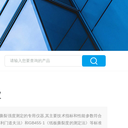
仪
纸张撕裂强度测定的专用仪器,其主要技术指标和性能参数符合
爱利门道夫法》和GB455·1《纸板撕裂度的测定法》等标准