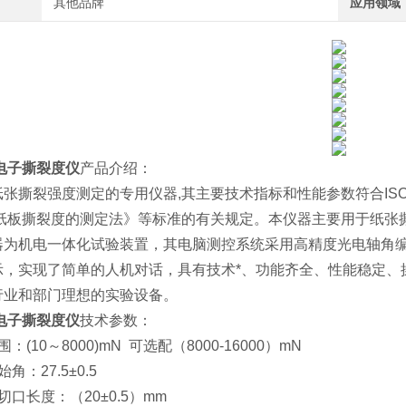
其他品牌
应用领域
L电子撕裂度仪
产品介绍：
张撕裂强度测定的专用仪器,其主要技术指标和性能参数符合ISO
·1《纸板撕裂度的测定法》等标准的有关规定。本仪器主要用于纸
器为机电一体化试验装置，其电脑测控系统采用高精度光电轴角
示，实现了简单的人机对话，具有技术*、功能齐全、性能稳定、
行业和部门理想的实验设备。
L电子撕裂度仪
技术参数：
围：
(10
～
8000)mN
可选配（
8000-16000
）
mN
角：27.5±0.5
切口长度：（20±0.5）mm