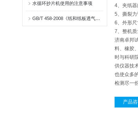
水循环抄片机使用的注意事项
4、夹纸器间
5、撕裂力
GB/T 458-2008《纸和纸板透气度的测定》标准解读及AT-TQ-11测试仪应用
6、外形尺寸
7、整机质
济南卓邦
料、橡胶
时与科研
供仪器技
也使众多
检测尽一
产品咨