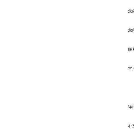
您
您
联
常
详
补