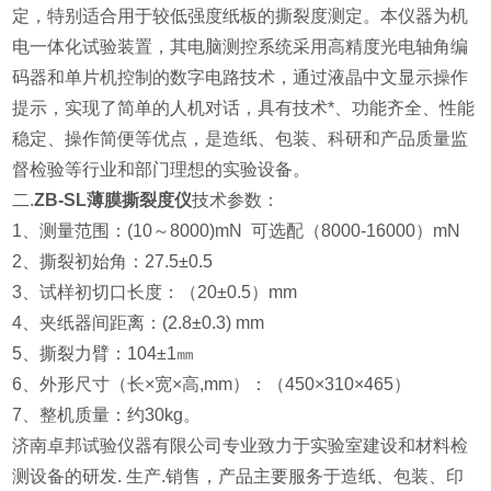
定，特别适合用于较低强度纸板的撕裂度测定。本仪器为机
电一体化试验装置，其电脑测控系统采用高精度光电轴角编
码器和单片机控制的数字电路技术，通过液晶中文显示操作
提示，实现了简单的人机对话，具有技术*、功能齐全、性能
稳定、操作简便等优点，是造纸、包装、科研和产品质量监
督检验等行业和部门理想的实验设备。
二.
ZB-SL薄膜撕裂度仪
技术参数：
1、测量范围：
(10
～
8000)mN
可选配（
8000-16000
）
mN
2、撕裂初始角：27.5±0.5
3、试样初切口长度：（20±0.5）mm
4、夹纸器间距离：(2.8±0.3) mm
5、撕裂力臂：104±1㎜
6、外形尺寸（长×宽×高,mm）：（450×310×465）
7、整机质量：约30kg。
济南卓邦试验仪器有限公司专业致力于实验室建设和材料检
测设备的研发. 生产.销售，产品主要服务于造纸、包装、印