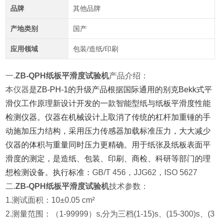
品牌
其他品牌
产地类别
国产
应用领域
包装/造纸/印刷
一.
ZB-QPH纸板平滑度试验机
产品介绍：
本仪器
是ZB-PH-1的升级产品根据国际通用的别克Bekk式平
滑仪工作原理新设计开发的一款智能型纸与纸板平滑度性能
检测仪器。
仪器在机械设计上取消了传统的杠杆加重锤的手
动施加压力结构，采用压力传感器加载标准压力，大大减少
仪器的体积与重量同时压力更精确。
用于纸张及纸板表面平
滑度的测定，是造纸、包装、印刷、商检、科研等部门的理
想检测设备。执行标准：
GB/T 456，JJG62，ISO 5627
二.
ZB-QPH纸板平滑度试验机
技术参数：
1.测试面积
：
10±0.05 cm²
2.测量范围
：
（1-99999）s,分为三档(1-15)s、(15-300)s、(3