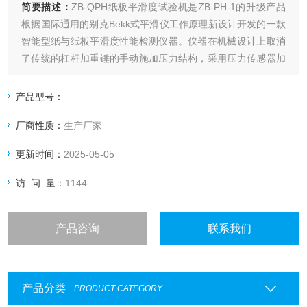
简要描述：
ZB-QPH纸板平滑度试验机是ZB-PH-1的升级产品
根据国际通用的别克Bekk式平滑仪工作原理新设计开发的一款
智能型纸与纸板平滑度性能检测仪器。仪器在机械设计上取消
了传统的杠杆加重锤的手动施加压力结构，采用压力传感器加
载标准压力，大大减少仪器的体积与重量同时压力更精确。用
于纸张及纸板表面平滑度的测定，是造纸、包装、印刷、商
产品型号：
检、科研等部门的理想检测设备。执行标准：GB/T 456，
厂商性质：
生产厂家
JJG62，I
更新时间：
2025-05-05
访 问 量：
1144
产品咨询
联系我们
产品分类
PRODUCT CATEGORY