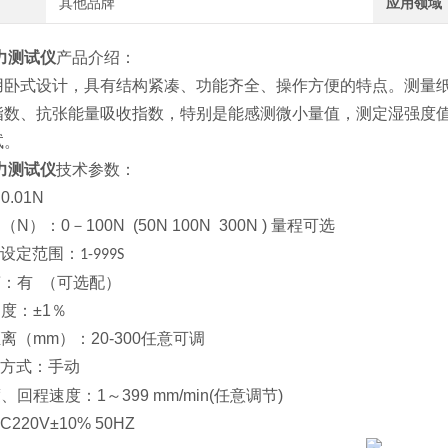
其他品牌
应用领域
力测试仪
产品介绍：
用卧式设计，具有结构紧凑、功能齐全、操作方便的特点。测量
指数、抗张能量吸收指数，特别是能感测微小量值，测定湿强度
试。
力测试仪
技术参数：
.01N
围（
N
）：
0
－
10
0
N (50N 100N 300N )
量程可选
设定范围：
1-999S
：有 （可选配）
确度：
±1
％
距离（
mm
）：
20-300
任意可调
方式：手动
度、回程速度：
1
～
399 mm/min(
任意调节
)
C220V±10% 50HZ