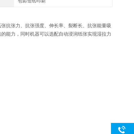
包装/造纸/印刷
纸张抗张力、抗张强度、伸长率、裂断长、抗张能量吸
值的能力，同时机器可以选配自动浸润纸张实现湿拉力