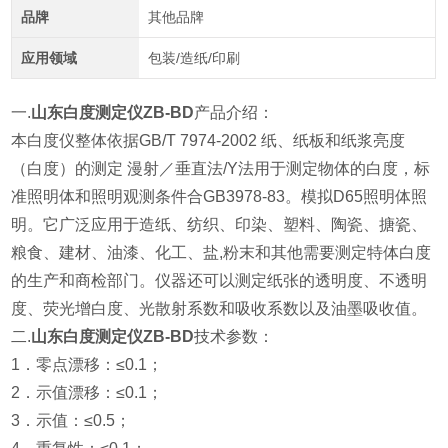
品牌
其他品牌
应用领域
包装/造纸/印刷
一.
山东白度测定仪ZB-BD
产品介绍：
本白度仪整体依据GB/T 7974-2002 纸、纸板和纸浆亮度
（白度）的测定 漫射／垂直法/Y法用于测定物体的白度，标
准照明体和照明观测条件合GB3978-83。模拟D65照明体照
明。它广泛应用于造纸、纺织、印染、塑料、陶瓷、搪瓷、
粮食、建材、油漆、化工、盐,粉末和其他需要测定特体白度
的生产和商检部门。仪器还可以测定纸张的透明度、不透明
度、荧光增白度、光散射系数和吸收系数以及油墨吸收值。
二.
山东白度测定仪ZB-BD
技术参数：
1．零点漂移：≤0.1；
2．示值漂移：≤0.1；
3．示值：≤0.5；