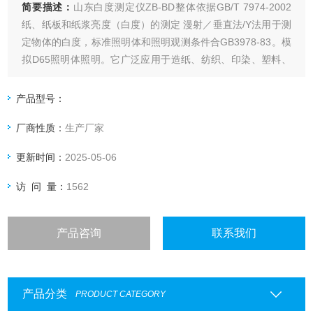
简要描述：
山东白度测定仪ZB-BD整体依据GB/T 7974-2002
纸、纸板和纸浆亮度（白度）的测定 漫射／垂直法/Y法用于测
定物体的白度，标准照明体和照明观测条件合GB3978-83。模
拟D65照明体照明。它广泛应用于造纸、纺织、印染、塑料、
陶瓷、搪瓷、粮食、建材、油漆、化工、盐,粉末和其他需要测
定特体白度的生产和商检部门。
产品型号：
厂商性质：
生产厂家
更新时间：
2025-05-06
访 问 量：
1562
产品咨询
联系我们
产品分类
PRODUCT CATEGORY