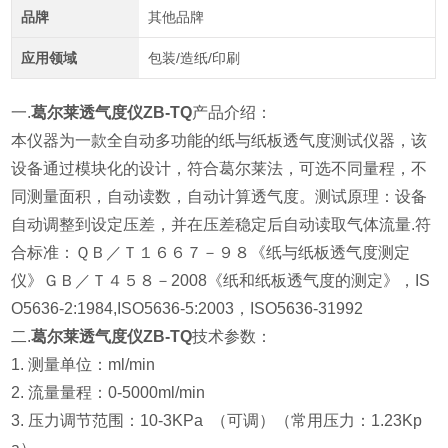
品牌
其他品牌
应用领域
包装/造纸/印刷
一.
葛尔莱透气度仪ZB-TQ
产品介绍：
本仪器为一款全自动多功能的纸与纸板透气度测试仪器，该
设备通过模块化的设计，符合葛尔莱法，可选不同量程，不
同测量面积，自动读数，自动计算透气度。测试原理：设备
自动调整到设定压差，并在压差稳定后自动读取气体流量.符
合标准：ＱＢ／Ｔ１６６７－９８《纸与纸板透气度测定
仪》ＧＢ／Ｔ４５８－2008《纸和纸板透气度的测定》，IS
O5636-2:1984,ISO5636-5:2003，ISO5636-31992
二.
葛尔莱透气度仪ZB-TQ
技术参数：
1. 测量单位：ml/min
2.
流量量程：0-5000ml/min
3.
压力调节范围：10-3KPa （可调）（常用压力：1.23Kp