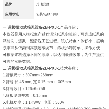
品牌
其他品牌
应用领域
包装/造纸/印刷
一.
调频振动式筛浆设备ZB-PXJ-1
产品介绍：
本仪器是用来模拟生产过程漂洗纸浆实验的，可完成纸浆的
漂前洗，漂浆，漂后洗工艺过程。该机特点：体积小，振动
频率可从低频到高频连续调节，筛板拆卸简单，操作方便，
可根据浆料选择不同的频率，以达到最佳效果，为生产提供
可靠
的实验数据。
二.
调频振动式筛浆设备ZB-PXJ-1
技术参数：
1.筛板尺寸：307mm×268mm
2.筛缝:长 45 mm, 宽 0.15 mm ± .005mm
3.筛缝数目：126×6=756
4.筛板筛缝规格：0.15mm
5.电机功率：1.1KWW 电压：380V