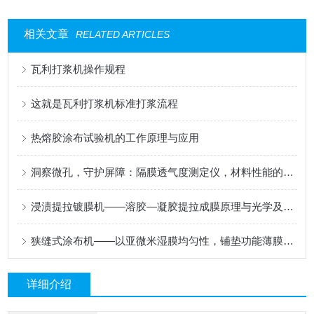
相关文章
RELATED ARTICLES
瓦利打浆机操作规程
这就是瓦利打浆机标准打浆流程
热熔胶涂布试验机的工作原理与应用
洞察微孔，守护屏障：隔膜透气度测定仪，材料性能的精密标尺
浸渍提拉镀膜机——溶胶—凝胶提拉成膜原理与光学及功能涂层应用
狭缝式涂布机——以亚微米湿膜均匀性，铺垫功能薄膜的性能基石
详细介绍