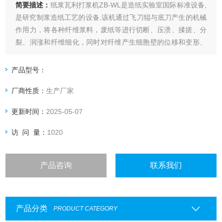
简要描述：
纸浆瓦利打浆机ZB-WL是造纸实验室国际标准设备,
是研究制浆造纸工艺的设备,该机通过飞刀辊与底刀产生的机械
作用力，将各种纤维浆料，废纸等进行切断、压溃、揉搓、分
裂、润涨和纤维细化，同时对纤维产生细胞壁的位移和变形、
初生壁和此生壁外层的破裂。根据对底刀施压和打浆时间，可
以得到不同打浆度的纸浆以便对纸浆，成型纸页的性能进行研
产品型号：
究。
厂商性质：
生产厂家
更新时间：
2025-05-07
访 问 量：
1020
产品咨询
联系我们
产品分类
PRODUCT CATEGORY