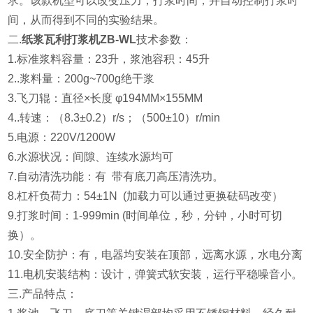
求。该款机型可以改变压力，打浆时间，并自动控制打浆时
间，从而得到不同的实验结果。
二.
纸浆瓦利打浆机ZB-WL
技术参数：
1.标准浆料容量：23升，浆池容积：45升
2..浆料量：200g~700g绝干浆
3.飞刀辊：直径×长度 φ194MM×155MM
4..转速：（8.3±0.2）r/s；（500±10）r/min
5.电源：220V/1200W
6.水源状况：间隙、连续水源均可
7.自动清洗功能：有 带有底刀高压清洗功。
8.杠杆负荷力：54±1N (加载力可以通过更换砝码改变）
9.打浆时间：1-999min (时间单位，秒，分钟，小时可切
换）
。
10.安全防护：有，电器均安装在顶部，远离水源，水电分离
11.电机安装结构：设计，弹簧式软安装，运行平稳噪音小。
三.产品特点：