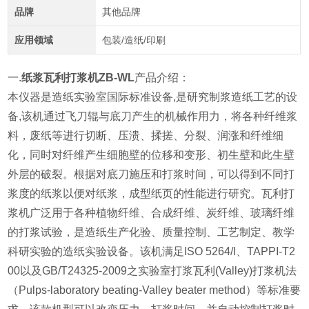
品牌
其他品牌
应用领域
包装/造纸/印刷
一.
纸浆瓦利打浆机ZB-WL
产品介绍：
本仪器是造纸实验室国际标准设备,是研究制浆造纸工艺的设
备,该机通过飞刀辊与底刀产生的机械作用力，将各种纤维浆
料，废纸等进行切断、压溃、揉搓、分裂、润涨和纤维细
化，同时对纤维产生细胞壁的位移和变形、初生壁和此生壁
外层的破裂。根据对底刀施压和打浆时间，可以得到不同打
浆度的纸浆以便对纸浆，成型纸页的性能进行研究。瓦利打
浆机广泛用于各种植物纤维、合成纤维、炭纤维、玻璃纤维
的打浆试验，是造纸生产化验、质量控制、工艺制定、教学
科研实验的造纸实验设备。该机满足ISO 5264/I、TAPPI-T2
00以及GB/T24325-2009之实验室打浆瓦利(Valley)打浆机法
（Pulps-laboratory beating-Valley beater method）等标准要