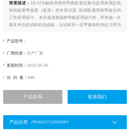
简要描述：
ZB-STD触摸屏测控弯曲挺度试验仪是用来测定纸
和纸板耐弯曲度（挺度）的专用仪器. 按国际通用静弯曲法的
工作原理设计。 本仪器是根据静弯曲原理设计的，即变曲一片
垂直夹住的试样的自由端，当试样到一定弯曲角时的抗力即为
变曲挺度，其单位为mN；或抗力与试验长度的积，单位为
mN.m。
产品型号：
厂商性质：
生产厂家
更新时间：
2025-05-05
访 问 量：
848
产品咨询
联系我们
产品分类
PRODUCT CATEGORY