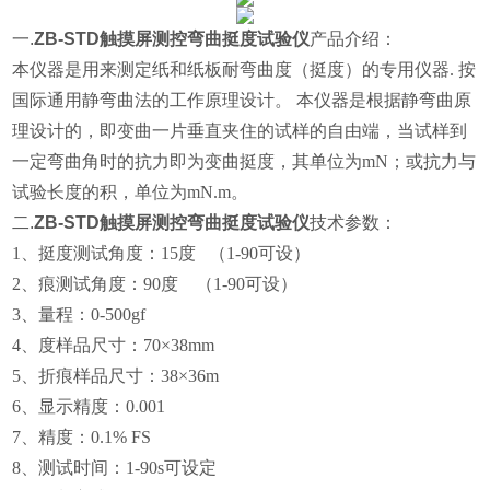
一.
ZB-STD触摸屏测控弯曲挺度试验仪
产品介绍：
本仪器
是用来测定纸和纸板耐弯曲度（挺度）的专用仪器
. 按
国际通用静弯曲法的工作原理设计。 本仪器是根据静弯曲原
理设计的，即变曲一片垂直夹住的试样的自由端，当试样到
一定弯曲角时的抗力即为变曲挺度，其单位为mN；或抗力与
试验长度的积，单位为mN.m。
二.
ZB-STD触摸屏测控弯曲挺度试验仪
技术参数：
1、
挺度测试角度：15度
（1-90可设）
2、
痕测试角度：90度
（1-90可设）
3、
量程：0-500gf
4、
度样品尺寸：70×38mm
5、
折痕样品尺寸：38×36m
6、
显示
精度：0.001
7、
精度：0.1% FS
8、
测试时间：
1-90s可设定