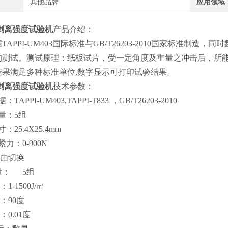
其他品牌
应用领域
J剥离强度试验机
产品介绍：
APPI-UM403国际标准与GB/T26203-2010国家标准制造，
同时
的测试。测试原理：纸板试片，受一定角度及重量之冲击后，所能
结果满足多种标准单位,数字显示可打印试验结果。
J剥离强度试验机
技术参数：
APPI-UM403,TAPPI-T833 ，GB/T26203-2010
量：5组
：25.4X25.4mm
力：0-900N
自由切换
数量： 5组
1-1500
J/㎡
：90度
：0.01度