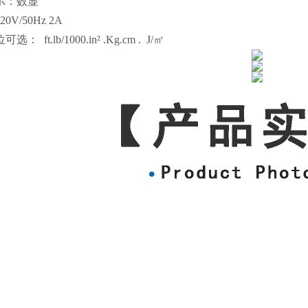
示：数显
0V/50Hz 2A
： ft.lb/1000.in² .Kg.cm . J/㎡