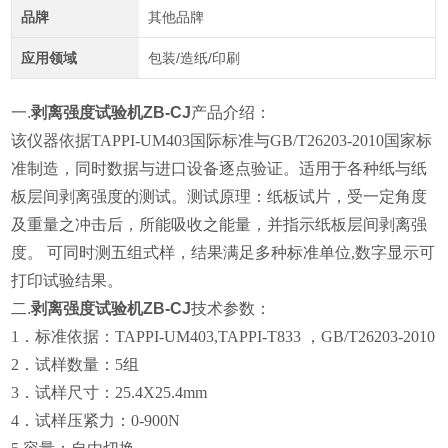
品牌
其他品牌
应用领域
包装/造纸/印刷
一.
剥离强度试验机ZB-CJ
产品介绍：
该仪器依据TAPPI-UM403国际标准与GB/T26203-2010国家标
准制造，
同时数据与进口设备逐点验证。
适用于各种纸与纸
板层间剥离强度的测试。测试原理：纸板试片，受一定角度
及重量之冲击后，所能吸收之能量，并指示纸板层间剥离强
度。 可同时测五组式样，结果满足多种标准单位,数字显示可
打印试验结果。
二.
剥离强度试验机ZB-CJ
技术参数：
1．标准依据：TAPPI-UM403,TAPPI-T833 ，GB/T26203-2010
2．试样数量：5组
3．试样尺寸：25.4X25.4mm
4．试样压紧力：0-900N