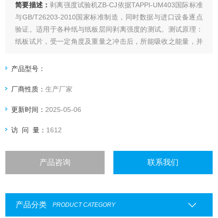
简要描述：
剥离强度试验机ZB-CJ依据TAPPI-UM403国际标准
与GB/T26203-2010国家标准制造，同时数据与进口设备逐点
验证。适用于各种纸与纸板层间剥离强度的测试。测试原理：
纸板试片，受一定角度及重量之冲击后，所能吸收之能量，并
指示纸板层间剥离强度。 可同时测五组式样，结果满足多种标
准单位,数字显示可打印试验结果。
产品型号：
厂商性质：
生产厂家
更新时间：
2025-05-06
访 问 量：
1612
产品咨询
联系我们
产品分类
PRODUCT CATEGORY