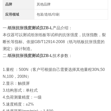
品牌
其他品牌
应用领域
包装/造纸/印刷
一.
纸张抗张强度测试仪ZB-L
产品介绍：
本仪器可以测试纸张纸板等试样的抗张强度，抗张指数，裂
断长等指标。依据GB/T12914-2008（纸与纸板抗张强度的
测定）设计制造。
二.
纸张抗张强度测试仪ZB-L
技术参数：
1.量程
：500N
（客户可根据自己需要选择其他量程
30N,50
N,100，200N
）
2.
显示：触摸屏
3.结构形式：
单柱式
4.负荷测量精度：
一级
5.速度精度：
±2%