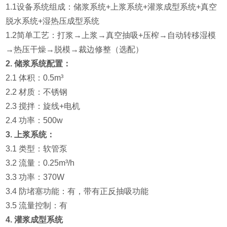
1.1设备系统组成：储浆系统+上浆系统+灌浆成型系统+真空
脱水系统+湿热压成型系统
1.2简单工艺：打浆→上浆→真空抽吸+压榨→自动转移湿模
→热压干燥→脱模→裁边修整（选配）
2.
储浆系统配置：
2.1
体积：0.5m³
2.2 材质：不锈钢
2.3
搅拌：旋线+电机
2.4
功率：500w
3.
上浆系统：
3.1 类型：软管泵
3.2
流量：0.25m³/h
3.3 功率：370W
3.4 防堵塞功能：有，带有正反抽吸功能
3.5 流量控制：有
4.
灌浆成型系统