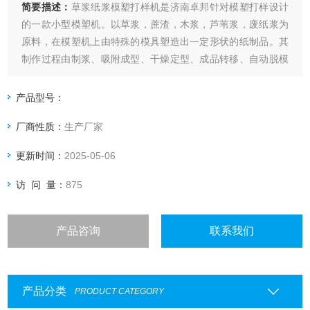
简要描述：
草浆纸浆模塑打样机是济南卓邦针对模塑打样设计
的一款小型模塑机。以草浆，蔗渣，木浆，芦苇浆，废纸浆为
原料，在模塑机上由特殊的模具塑造出一定形状的纸制品。其
制作过程由制浆、吸附成型、干燥定型、成品转移、自动脱模
等工序完成。设备自动化程度高，全程不需要人为辅助，操作
简单，安全性高。使用不同模具可以制作：餐盒、餐具、纸
产品型号：
杯、工业缓冲包装等。用于科研院校，企业单位进行打样，配
厂商性质：
生产厂家
方调试，以及小批量生产。
更新时间：
2025-05-06
访 问 量：
875
产品咨询
联系我们
产品分类
PRODUCT CATEGORY