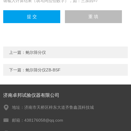
请输入计算结果（填写阿拉伯数字），如：三加四=7
上一篇：
鲍尔筛分仪
下一篇：
鲍尔筛分仪ZB-BSF
济南卓邦试验仪器有限公司
地址：济南市天桥区梓东大道齐鲁鑫茂科技城
邮箱：438176058@qq.com