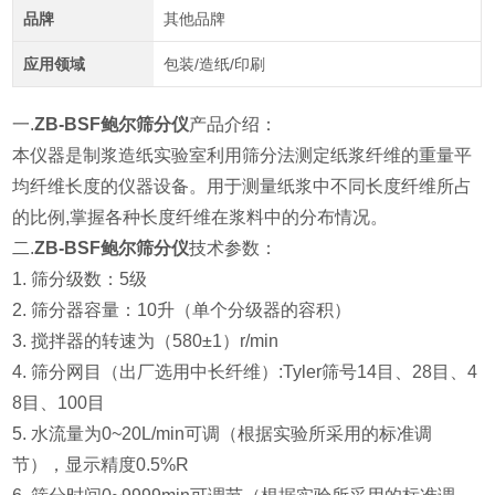
品牌
其他品牌
应用领域
包装/造纸/印刷
一.
ZB-BSF鲍尔筛分仪
产品介绍：
本仪器是制浆造纸实验室利用筛分法测定纸浆纤维的重量平
均纤维长度的仪器设备。用于测量纸浆中不同长度纤维所占
的比例,掌握各种长度纤维在浆料中的分布情况。
二.
ZB-BSF鲍尔筛分仪
技术参数：
1. 筛分级数：5级
2. 筛分器容量：10升（单个分级器的容积）
3. 搅拌器的转速为（580±1）r/min
4. 筛分网目（出厂选用中长纤维）:Tyler筛号14目、28目、4
8目、100目
5. 水流量为0~20L/min可调（根据实验所采用的标准调
节），显示精度0.5%R