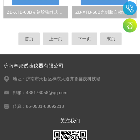
ZB-XTB-60B光刻胶狭缝式涂布试验机
ZB-XTB-60B光刻胶自动涂膜机
首页
上一页
下一页
末页
济南卓邦试验仪器有限公司
地址：济南市天桥区梓东大道齐鲁鑫茂科技城
邮箱：438176058@qq.com
传真：86-0531-88092218
关注我们