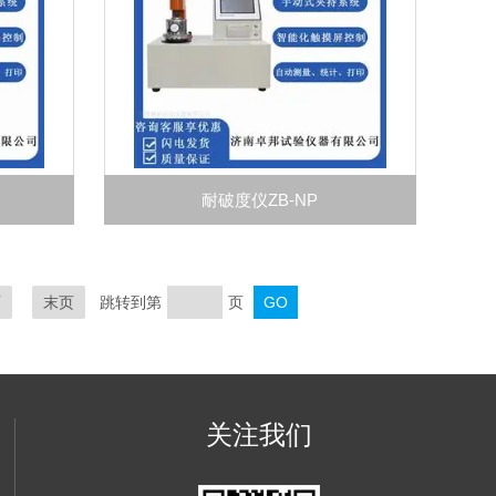
耐破度仪ZB-NP
页
末页
跳转到第
页
关注我们