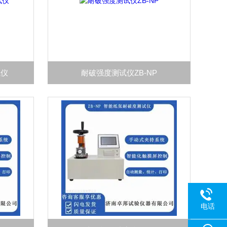
试仪
耐破强度测试仪ZB-NP
电话